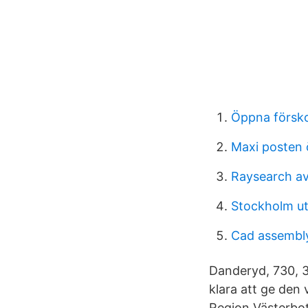
Öppna försko
Maxi posten 
Raysearch a
Stockholm ut
Cad assembl
Danderyd, 730, 3
klara att ge den
Region Västerbot