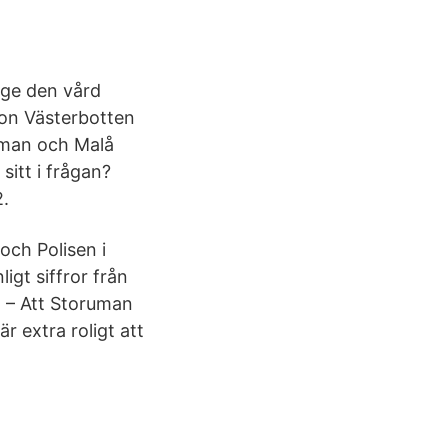
 ge den vård
ion Västerbotten
uman och Malå
sitt i frågan?
2.
ch Polisen i
igt siffror från
. – Att Storuman
är extra roligt att