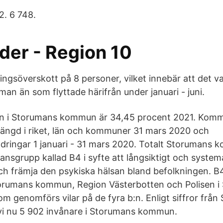
2. 6 748.
der - Region 10
tningsöverskott på 8 personer, vilket innebär att det v
ruman än som flyttade härifrån under januari - juni.
n i Storumans kommun är 34,45 procent 2021. Kom
ängd i riket, län och kommuner 31 mars 2020 och
dringar 1 januari - 31 mars 2020. Totalt Storumans
nsgrupp kallad B4 i syfte att långsiktigt och system
ch främja den psykiska hälsan bland befolkningen. B
torumans kommun, Region Västerbotten och Polisen i
m genomförs vilar på de fyra b:n. Enligt siffror från 
vi nu 5 902 invånare i Storumans kommun.