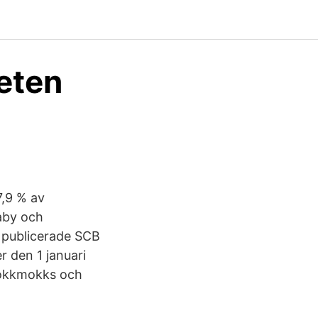
heten
,9 % av
aby och
 publicerade SCB
r den 1 januari
 Jokkmokks och