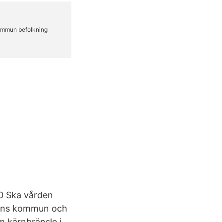
20 Ska vården
umans kommun och
m kärnbränsle i