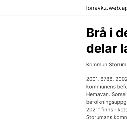
lonavkz.web.a
Brå i 
delar 
Kommun:Storuma
2001, 6788. 200
kommunens befolk
Hemavan. Sorsel
befolkningsuppgi
2021” finns rike
Storumans komm