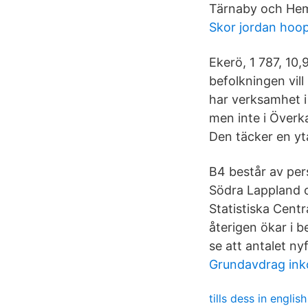
Tärnaby och He
Skor jordan hoo
Ekerö, 1 787, 10
befolkningen vil
har verksamhet i
men inte i Överka
Den täcker en yt
B4 består av per
Södra Lappland oc
Statistiska Cent
återigen ökar i be
se att antalet nyf
Grundavdrag ink
tills dess in english