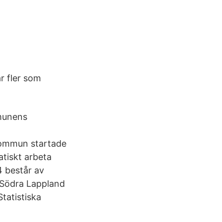
ar fler som
munens
 kommun startade
atiskt arbeta
4 består av
 Södra Lappland
Statistiska