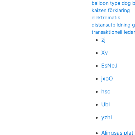
balloon type dog 
kaizen förklaring
elektromatik
distansutbildning 
transaktionell leda
zj
Xv
EsNeJ
jxoO
hso
UbI
yzhl
Alingsas plat