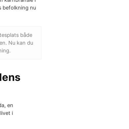
s befolkning nu
tesplats både
nen. Nu kan du
ning.
dens
da, en
ivet i