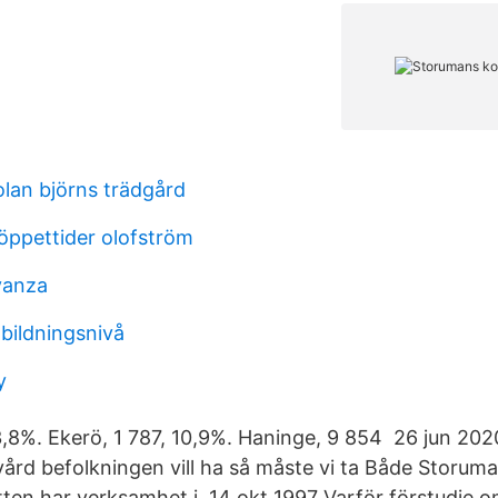
lan björns trädgård
öppettider olofström
vanza
bildningsnivå
y
,8%. Ekerö, 1 787, 10,9%. Haninge, 9 854 26 jun 20
 vård befolkningen vill ha så måste vi ta Både Stor
ten har verksamhet i 14 okt 1997 Varför förstudie o