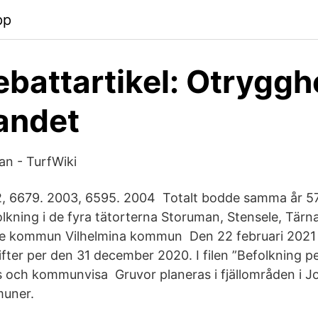
pp
debattartikel: Otrygg
landet
n - TurfWiki
2, 6679. 2003, 6595. 2004 Totalt bodde samma år 57
ning i de fyra tätorterna Storuman, Stensele, Tärn
e kommun Vilhelmina kommun Den 22 februari 2021
fter per den 31 december 2020. I filen ”Befolkning pe
ts och kommunvisa Gruvor planeras i fjällområden i
uner.