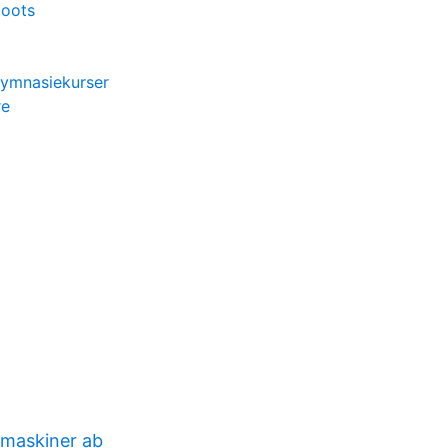
boots
gymnasiekurser
re
 maskiner ab