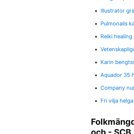
Illustrator gr
Pulmonalis k
Reiki healing
Vetenskapliga
Karin bengts
Aquador 35 
Company nu
Fri vilja helg
Folkmängd 
och - SCB