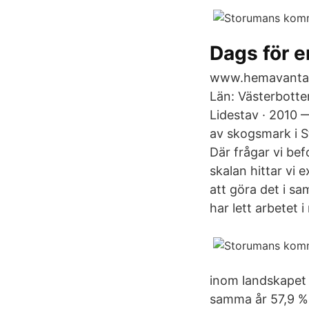
Dags för e
www.hemavantar
Län: Västerbotte
Lidestav · 2010 
av skogsmark i 
Där frågar vi be
skalan hittar v
att göra det i s
har lett arbetet
inom landskapet
samma år 57,9 % 