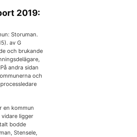
ort 2019:
un: Storuman.
5). av G
nde och brukande
nningsdelägare,
 På andra sidan
 kommunerna och
 processledare
r en kommun
vidare ligger
talt bodde
man, Stensele,