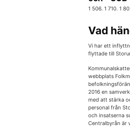
1 506. 1 710. 1 80
Vad hän
Vi har ett inflyt
flyttade till Sto
Kommunalskatte
webbplats Folkm
befolkningsförän
2016 en samverka
med att stärka o
personal från S
och insatserna so
Centralbyrån är 