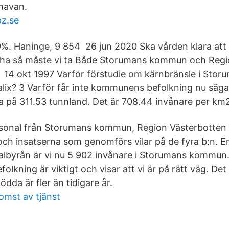
mavan.
pz.se
,9%. Haninge, 9 854 26 jun 2020 Ska vården klara att
l ha så måste vi ta Både Storumans kommun och Reg
 14 okt 1997 Varför förstudie om kärnbränsle i Stor
lix? 3 Varför får inte kommunens befolkning nu säga 
a på 311.53 tunnland. Det är 708.44 invånare per km
sonal från Storumans kommun, Region Västerbotten o
h insatserna som genomförs vilar på de fyra b:n. Enl
ralbyrån är vi nu 5 902 invånare i Storumans kommun
folkning är viktigt och visar att vi är på rätt väg. Det 
ödda är fler än tidigare år.
omst av tjänst