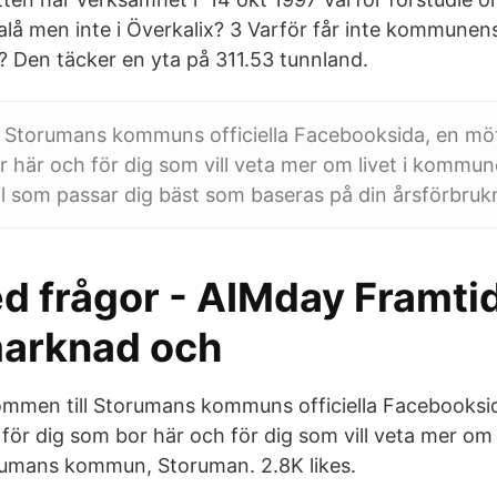
å men inte i Överkalix? 3 Varför får inte kommunen
n? Den täcker en yta på 311.53 tunnland.
l Storumans kommuns officiella Facebooksida, en mö
r här och för dig som vill veta mer om livet i kommu
tal som passar dig bäst som baseras på din årsförbruk
ed frågor - AIMday Framti
arknad och
lkommen till Storumans kommuns officiella Facebooksi
ör dig som bor här och för dig som vill veta mer om l
mans kommun, Storuman. 2.8K likes.