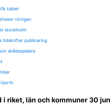
afik tablet
atheter röntgen
 in stockholm
 tidskrifter publicering
son skådespelare
ht
mber
a hjorth
i riket, län och kommuner 30 ju