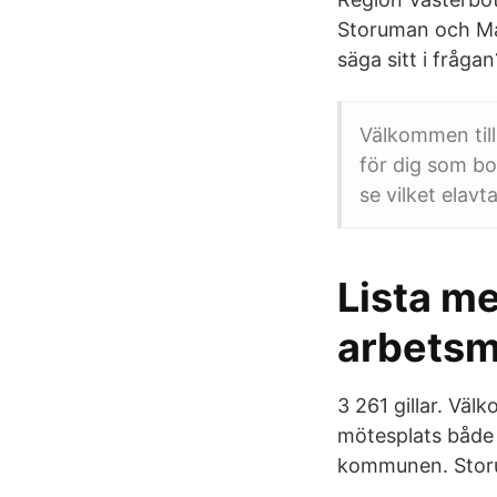
Storuman och Mal
säga sitt i fråga
Välkommen til
för dig som bo
se vilket elav
Lista m
arbetsm
3 261 gillar. Vä
mötesplats både f
kommunen. Storu