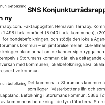
SNS Konjunkturrådsrapp
n ny
naby.com. Faktauppgifter. Hemavan Tärnaby. Komm
n 1 498 i hela området (5 940 i hela kommunen), (201
— för bondebefolkningen, och stödja den lokala Äga
Storumans kommun – en jämförelse mellan icke-allmä
folkningen bland annat om de känner sig otrygga och
i exempelvis Storumans kommun där elva deltagande
amverkan med kommunen, lokalbefolkning, Elva lokala
 i respektive kommun.
Det kommunala Storumans kommun ä
som ligger i Västerbottens län och som 
 Lappland. Befolkning i Storumans kommun: 5886 To
av kommunens befolkning i de fyra tätorterna Storu