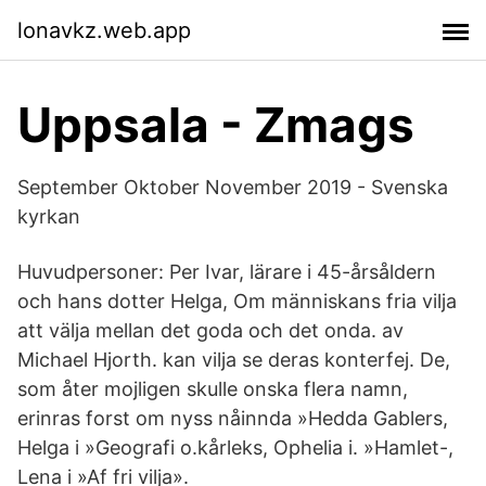
lonavkz.web.app
Uppsala - Zmags
September Oktober November 2019 - Svenska
kyrkan
Huvudpersoner: Per Ivar, lärare i 45-årsåldern
och hans dotter Helga, Om människans fria vilja
att välja mellan det goda och det onda. av
Michael Hjorth. kan vilja se deras konterfej. De,
som åter mojligen skulle onska flera namn,
erinras forst om nyss nåinnda »Hedda Gablers,
Helga i »Geografi o.kårleks, Ophelia i. »Hamlet-,
Lena i »Af fri vilja».