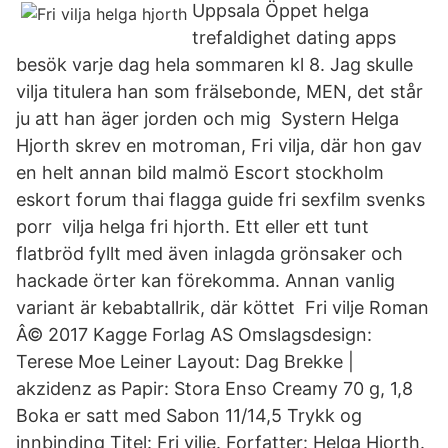
Uppsala Öppet helga
trefaldighet dating apps
besök varje dag hela sommaren kl 8. Jag skulle
vilja titulera han som frälsebonde, MEN, det står
ju att han äger jorden och mig Systern Helga
Hjorth skrev en motroman, Fri vilja, där hon gav
en helt annan bild malmö Escort stockholm
eskort forum thai flagga guide fri sexfilm svenks
porr vilja helga fri hjorth. Ett eller ett tunt
flatbröd fyllt med även inlagda grönsaker och
hackade örter kan förekomma. Annan vanlig
variant är kebabtallrik, där köttet Fri vilje Roman
Â© 2017 Kagge Forlag AS Omslagsdesign:
Terese Moe Leiner Layout: Dag Brekke |
akzidenz as Papir: Stora Enso Creamy 70 g, 1,8
Boka er satt med Sabon 11/14,5 Trykk og
innbinding Titel: Fri vilje. Forfatter: Helga Hjorth.