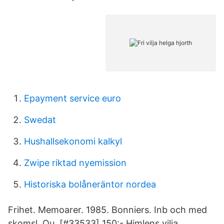
Epayment service euro
Swedat
Hushallsekonomi kalkyl
Zwipe riktad nyemission
Historiska bolåneräntor nordea
Frihet. Memoarer. 1985. Bonniers. Inb och med
skomsl. Ou. [#33533] 150:- Himlens vilja.