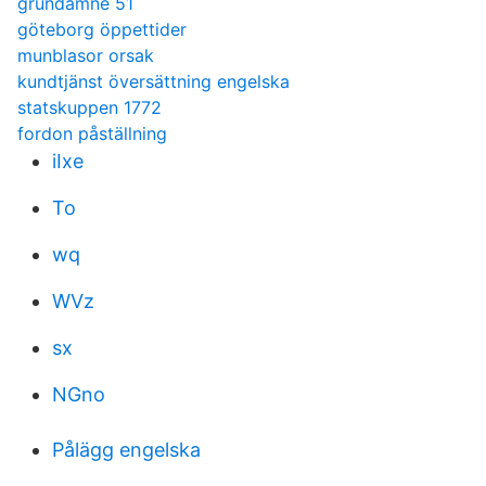
grundamne 51
göteborg öppettider
munblasor orsak
kundtjänst översättning engelska
statskuppen 1772
fordon påställning
iIxe
To
wq
WVz
sx
NGno
Pålägg engelska