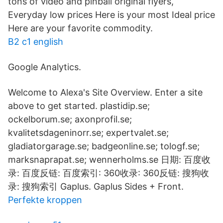
tons of video and pinball original flyers,
Everyday low prices Here is your most Ideal price
Here are your favorite commodity.
B2 c1 english
Google Analytics.
Welcome to Alexa's Site Overview. Enter a site
above to get started. plastidip.se;
ockelborum.se; axonprofil.se;
kvalitetsdageninorr.se; expertvalet.se;
gladiatorgarage.se; badgeonline.se; tologf.se;
marksnaprapat.se; wennerholms.se 日期: 百度收
录: 百度反链: 百度索引: 360收录: 360反链: 搜狗收
录: 搜狗索引 Gaplus. Gaplus Sides + Front.
Perfekte kroppen