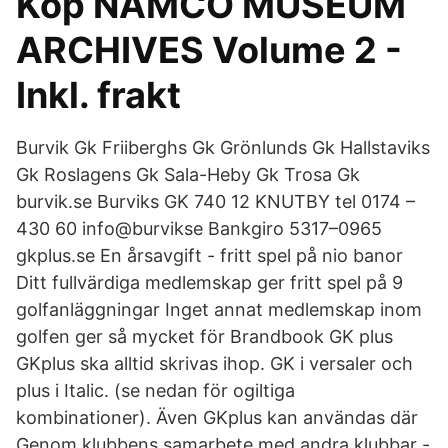
Köp NAMCO MUSEUM
ARCHIVES Volume 2 -
Inkl. frakt
Burvik Gk Friiberghs Gk Grönlunds Gk Hallstaviks
Gk Roslagens Gk Sala-Heby Gk Trosa Gk
burvik.se Burviks GK 740 12 KNUTBY tel 0174 –
430 60 info@burvikse Bankgiro 5317–0965
gkplus.se En årsavgift - fritt spel på nio banor
Ditt fullvärdiga medlemskap ger fritt spel på 9
golfanläggningar Inget annat medlemskap inom
golfen ger så mycket för Brandbook GK plus
GKplus ska alltid skrivas ihop. GK i versaler och
plus i Italic. (se nedan för ogiltiga
kombinationer). Även GKplus kan användas där
Genom klubbens samarbete med andra klubbar -