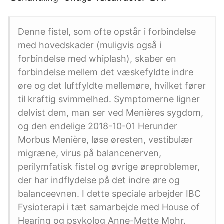
Denne fistel, som ofte opstår i forbindelse
med hovedskader (muligvis også i
forbindelse med whiplash), skaber en
forbindelse mellem det væskefyldte indre
øre og det luftfyldte mellemøre, hvilket fører
til kraftig svimmelhed. Symptomerne ligner
delvist dem, man ser ved Menières sygdom,
og den endelige 2018-10-01 Herunder
Morbus Menière, løse øresten, vestibulær
migræne, virus på balancenerven,
perilymfatisk fistel og øvrige øreproblemer,
der har indflydelse på det indre øre og
balanceevnen. I dette speciale arbejder IBC
Fysioterapi i tæt samarbejde med House of
Hearing og psykolog Anne-Mette Mohr.