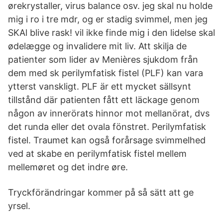
ørekrystaller, virus balance osv. jeg skal nu holde
mig i ro i tre mdr, og er stadig svimmel, men jeg
SKAl blive rask! vil ikke finde mig i den lidelse skal
ødelægge og invalidere mit liv. Att skilja de
patienter som lider av Menières sjukdom från
dem med sk perilymfatisk fistel (PLF) kan vara
ytterst vanskligt. PLF är ett mycket sällsynt
tillstånd där patienten fått ett läckage genom
någon av innerörats hinnor mot mellanörat, dvs
det runda eller det ovala fönstret. Perilymfatisk
fistel. Traumet kan også forårsage svimmelhed
ved at skabe en perilymfatisk fistel mellem
mellemøret og det indre øre.
Tryckförändringar kommer på så sätt att ge
yrsel.