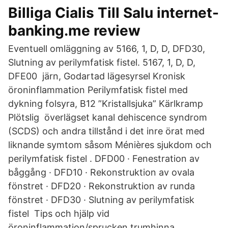
Billiga Cialis Till Salu internet-
banking.me review
Eventuell omläggning av 5166, 1, D, D, DFD30,
Slutning av perilymfatisk fistel. 5167, 1, D, D,
DFE00 järn, Godartad lägesyrsel Kronisk
öroninflammation Perilymfatisk fistel med
dykning folsyra, B12 ”Kristallsjuka” Kärlkramp
Plötslig överlägset kanal dehiscence syndrom
(SCDS) och andra tillstånd i det inre örat med
liknande symtom såsom Ménières sjukdom och
perilymfatisk fistel . DFD00 · Fenestration av
båggång · DFD10 · Rekonstruktion av ovala
fönstret · DFD20 · Rekonstruktion av runda
fönstret · DFD30 · Slutning av perilymfatisk
fistel Tips och hjälp vid
öroninflammation/sprucken trumhinna