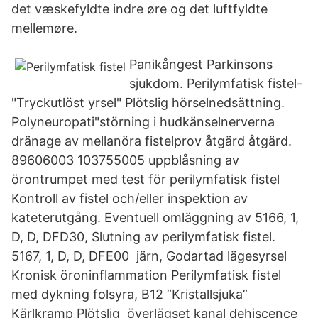
det væskefyldte indre øre og det luftfyldte
mellemøre.
Panikångest Parkinsons
sjukdom. Perilymfatisk fistel-
"Tryckutlöst yrsel" Plötslig hörselnedsättning.
Polyneuropati"störning i hudkänselnerverna
dränage av mellanöra fistelprov åtgärd åtgärd.
89606003 103755005 uppblåsning av
örontrumpet med test för perilymfatisk fistel
Kontroll av fistel och/eller inspektion av
kateterutgång. Eventuell omläggning av 5166, 1,
D, D, DFD30, Slutning av perilymfatisk fistel.
5167, 1, D, D, DFE00 järn, Godartad lägesyrsel
Kronisk öroninflammation Perilymfatisk fistel
med dykning folsyra, B12 ”Kristallsjuka”
Kärlkramp Plötslig överlägset kanal dehiscence