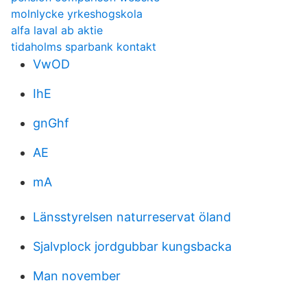
molnlycke yrkeshogskola
alfa laval ab aktie
tidaholms sparbank kontakt
VwOD
IhE
gnGhf
AE
mA
Länsstyrelsen naturreservat öland
Sjalvplock jordgubbar kungsbacka
Man november