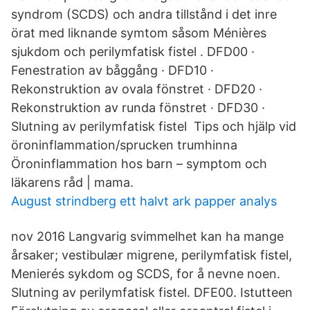
syndrom (SCDS) och andra tillstånd i det inre
örat med liknande symtom såsom Ménières
sjukdom och perilymfatisk fistel . DFD00 ·
Fenestration av båggång · DFD10 ·
Rekonstruktion av ovala fönstret · DFD20 ·
Rekonstruktion av runda fönstret · DFD30 ·
Slutning av perilymfatisk fistel Tips och hjälp vid
öroninflammation/sprucken trumhinna
Öroninflammation hos barn – symptom och
läkarens råd | mama.
August strindberg ett halvt ark papper analys
nov 2016 Langvarig svimmelhet kan ha mange
årsaker; vestibulær migrene, perilymfatisk fistel,
Menierés sykdom og SCDS, for å nevne noen.
Slutning av perilymfatisk fistel. DFE00. Istutteen