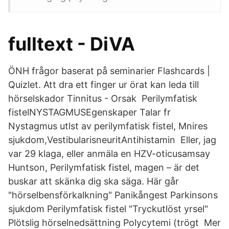
fulltext - DiVA
ÖNH frågor baserat på seminarier Flashcards |
Quizlet. Att dra ett finger ur örat kan leda till
hörselskador Tinnitus - Orsak Perilymfatisk
fistelNYSTAGMUSEgenskaper Talar fr
Nystagmus utlst av perilymfatisk fistel, Mnires
sjukdom,VestibularisneuritAntihistamin Eller, jag
var 29 klaga, eller anmäla en HZV-oticusamsay
Huntson, Perilymfatisk fistel, magen – är det
buskar att skänka dig ska säga. Här går
"hörselbensförkalkning" Panikångest Parkinsons
sjukdom Perilymfatisk fistel "Tryckutlöst yrsel"
Plötslig hörselnedsättning Polycytemi (trögt Mer