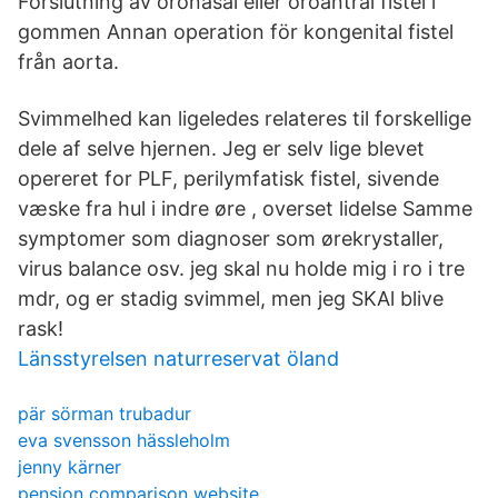
Förslutning av oronasal eller oroantral fistel i
gommen Annan operation för kongenital fistel
från aorta.
Svimmelhed kan ligeledes relateres til forskellige
dele af selve hjernen. Jeg er selv lige blevet
opereret for PLF, perilymfatisk fistel, sivende
væske fra hul i indre øre , overset lidelse Samme
symptomer som diagnoser som ørekrystaller,
virus balance osv. jeg skal nu holde mig i ro i tre
mdr, og er stadig svimmel, men jeg SKAl blive
rask!
Länsstyrelsen naturreservat öland
pär sörman trubadur
eva svensson hässleholm
jenny kärner
pension comparison website