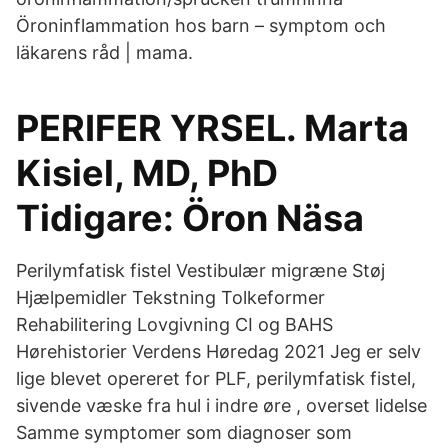
Öroninflammation hos barn – symptom och
läkarens råd | mama.
PERIFER YRSEL. Marta
Kisiel, MD, PhD
Tidigare: Öron Näsa
Perilymfatisk fistel Vestibulær migræne Støj
Hjælpemidler Tekstning Tolkeformer
Rehabilitering Lovgivning CI og BAHS
Hørehistorier Verdens Høredag 2021 Jeg er selv
lige blevet opereret for PLF, perilymfatisk fistel,
sivende væske fra hul i indre øre , overset lidelse
Samme symptomer som diagnoser som