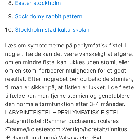
Easter stockholm
Sock domy rabbit pattern
Stockholm stad kulturskolan
Læs om symptomerne på perilymfatisk fistel. I
nogle tilfælde kan det være vanskeligt at afgøre,
om en mindre fistel kan lukkes uden stomi, eller
om en stomi forbedrer muligheden for et godt
resultat. Efter indgrebet bør du beholde stomien,
til man er sikker på, at fistlen er lukket. I de fleste
tilfælde kan man fjerne stomien og genetablere
den normale tarmfunktion efter 3-4 måneder.
LABYRINTFISTEL – PERILYMFATISK FISTEL
›Labyrintfistel ›Rammer ductisemicirculares
›Traume/kolesteatom ›Vertigo/høretab/tinnitus
›Behandling ›Undgå Valsalvaetc. ›Evt.